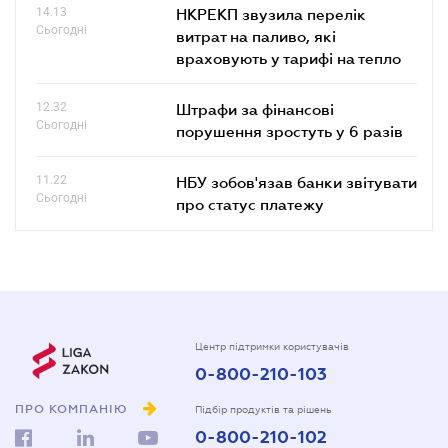
14.13
НКРЕКП звузила перелік
Сьогодні
витрат на паливо, які
враховують у тарифі на тепло
12.32
Штрафи за фінансові
Сьогодні
порушення зростуть у 6 разів
11.22
НБУ зобов'язав банки звітувати
Сьогодні
про статус платежу
Центр підтримки користувачів
0-800-210-103
ПРО КОМПАНІЮ
Підбір продуктів та рішень
0-800-210-102