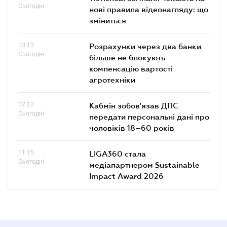
Сьогодні
нові правила відеонагляду: що
зміниться
13.13
Розрахунки через два банки
Сьогодні
більше не блокують
компенсацію вартості
агротехніки
12.12
Кабмін зобов'язав ДПС
Сьогодні
передати персональні дані про
чоловіків 18–60 років
11.15
LIGA360 стала
Сьогодні
медіапартнером Sustainable
Impact Award 2026