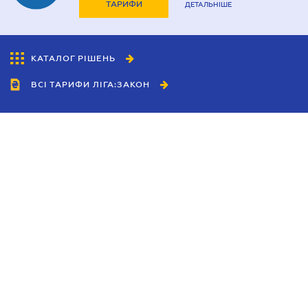
ТАРИФИ
ДЕТАЛЬНІШЕ
КАТАЛОГ РІШЕНЬ
ВСІ ТАРИФИ ЛІГА:ЗАКОН
Співробітництво
Агенти
Дилери
Політика конфіденційності
Умови використання сайту
Реклама
Блог
Новини компанії
Керівництва