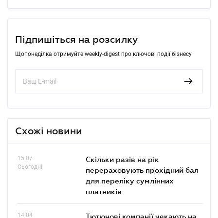
Підпишіться на розсилку
Щопонеділка отримуйте weekly-digest про ключові події бізнесу
Схожі новини
15.07
Скільки разів на рік
Сьогодні
перераховують прохідний бал
для переліку сумлінних
платників
14.04
Тютюнові компанії чекають на