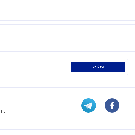
увійти
н.