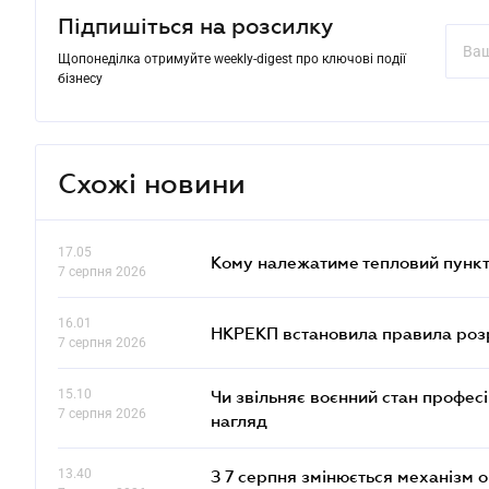
Підпишіться на розсилку
Щопонеділка отримуйте weekly-digest про ключові події
бізнесу
Схожі новини
17.05
Кому належатиме тепловий пункт
7 серпня 2026
16.01
НКРЕКП встановила правила розра
7 серпня 2026
15.10
Чи звільняє воєнний стан профес
7 серпня 2026
нагляд
13.40
З 7 серпня змінюється механізм 