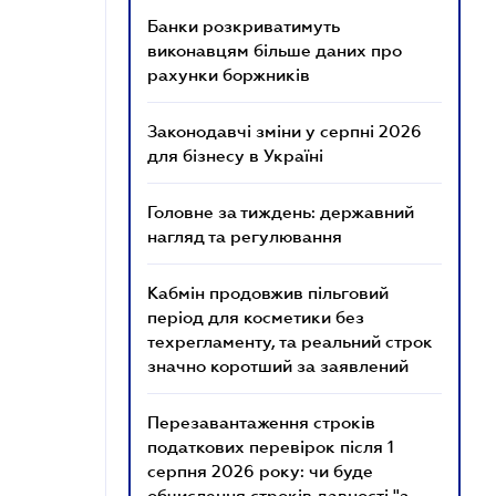
Банки розкриватимуть
виконавцям більше даних про
рахунки боржників
Законодавчі зміни у серпні 2026
для бізнесу в Україні
Головне за тиждень: державний
нагляд та регулювання
Кабмін продовжив пільговий
період для косметики без
техрегламенту, та реальний строк
значно коротший за заявлений
Перезавантаження строків
податкових перевірок після 1
серпня 2026 року: чи буде
обчислення строків давності "з