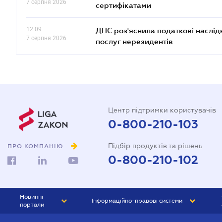
7 серпня 2026
сертифікатами
12.09
ДПС роз'яснила податкові наслід
7 серпня 2026
послуг нерезидентів
Центр підтримки користувачів
0-800-210-103
Підбір продуктів та рішень
ПРО КОМПАНІЮ
0-800-210-102
Новинні
Інформаційно-правові системи
портали
ЮРЛІГА
Право України