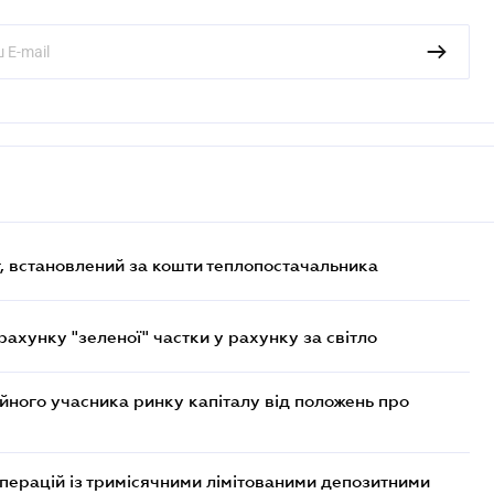
, встановлений за кошти теплопостачальника
хунку "зеленої" частки у рахунку за світло
ійного учасника ринку капіталу від положень про
операцій із тримісячними лімітованими депозитними