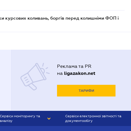
ки курсових коливань, боргів перед колишніми ФОП і
Реклама та PR
ligazakon.net
на
ТАРИФИ
Сервіси моніторингу та
Сервіси електронної звітності та
аналізу
документообігу
CONTR AGENT
Liga:REPORT