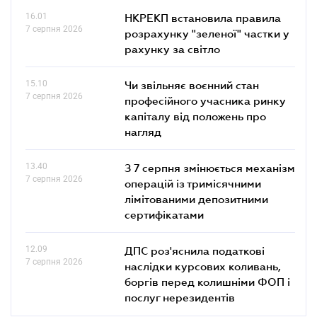
16.01
НКРЕКП встановила правила
7 серпня 2026
розрахунку "зеленої" частки у
рахунку за світло
15.10
Чи звільняє воєнний стан
7 серпня 2026
професійного учасника ринку
капіталу від положень про
нагляд
13.40
З 7 серпня змінюється механізм
7 серпня 2026
операцій із тримісячними
лімітованими депозитними
сертифікатами
12.09
ДПС роз'яснила податкові
7 серпня 2026
наслідки курсових коливань,
боргів перед колишніми ФОП і
послуг нерезидентів