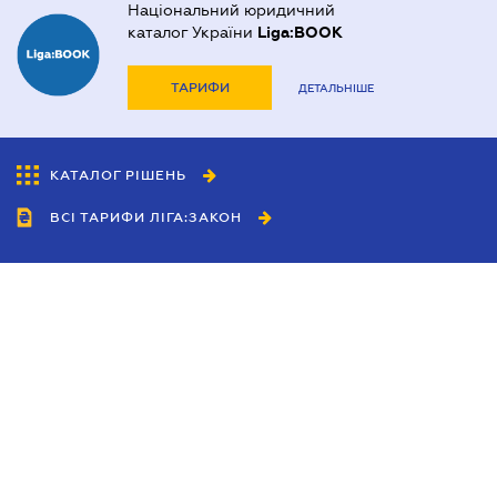
Національний юридичний
каталог України
Liga:BOOK
ТАРИФИ
ДЕТАЛЬНІШЕ
КАТАЛОГ РІШЕНЬ
ВСІ ТАРИФИ ЛІГА:ЗАКОН
Співробітництво
Агенти
Дилери
Політика конфіденційності
Умови використання сайту
Реклама
Блог