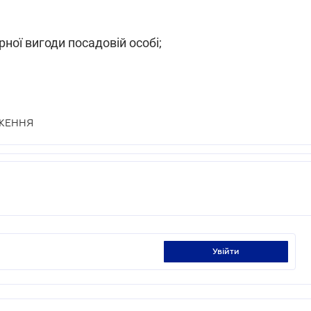
рної вигоди посадовій особі;
ЖЕННЯ
увійти