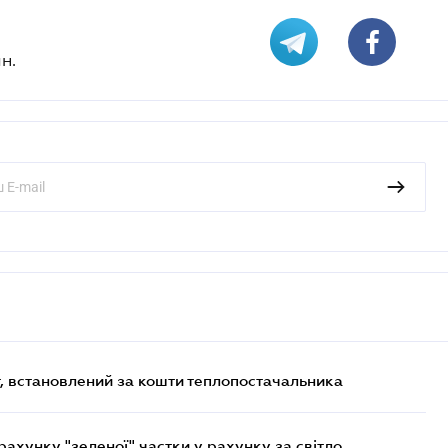
н.
, встановлений за кошти теплопостачальника
хунку "зеленої" частки у рахунку за світло