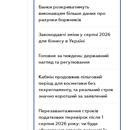
Банки розкриватимуть
виконавцям більше даних про
рахунки боржників
Законодавчі зміни у серпні 2026
для бізнесу в Україні
Головне за тиждень: державний
нагляд та регулювання
Кабмін продовжив пільговий
період для косметики без
техрегламенту, та реальний строк
значно коротший за заявлений
Перезавантаження строків
податкових перевірок після 1
серпня 2026 року: чи буде
обчислення строків давності "з