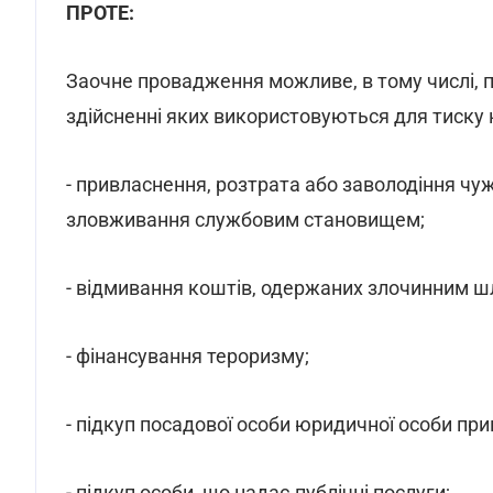
ПРОТЕ:
Заочне провадження можливе, в тому числі, п
здійсненні яких використовуються для тиску н
- привласнення, розтрата або заволодіння 
зловживання службовим становищем;
- відмивання коштів, одержаних злочинним ш
- фінансування тероризму;
- підкуп посадової особи юридичної особи при
- підкуп особи, що надає публічні послуги;