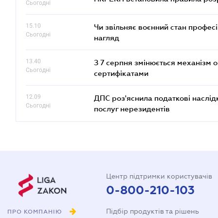
Сьогодні
15.10
Чи звільняє воєнний стан профес
Сьогодні
нагляд
13.40
З 7 серпня змінюється механізм 
Сьогодні
сертифікатами
12.09
ДПС роз'яснила податкові наслід
Сьогодні
послуг нерезидентів
Центр підтримки користувачів
0-800-210-103
Підбір продуктів та рішень
ПРО КОМПАНІЮ