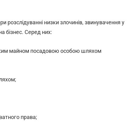
ри розслідуванні низки злочинів, звинувачення у
а бізнес. Серед них:
чужим майном посадовою особою шляхом
ляхом;
ватного права;