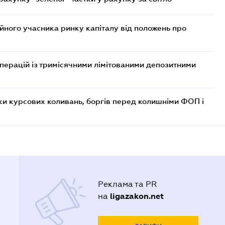
ійного учасника ринку капіталу від положень про
операцій із тримісячними лімітованими депозитними
ки курсових коливань, боргів перед колишніми ФОП і
Реклама та PR
ligazakon.net
на