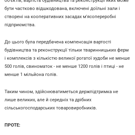
об'єктів, вартість будівництва та реконструкції яких може
бути частково відшкодована, включені доїльні зали і
створені на кооперативних засадах м'ясопереробні
підприємства.
До цього була передбачена компенсація вартості
будівництва та реконструкції тільки тваринницьких ферм
і комплексів з кількістю великої рогатої худоби не менше
500 голів, свиноматок - не менше 1200 голів і птиці - не
менше 1 мільйона голів.
Таким чином, здійснюватиметься держпідтримка не
лише великих, але й середніх та дрібних
сільськогосподарських товаровиробників.
ПРОТЕ: