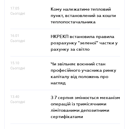
17.05
Кому належатиме тепловий
Сьогодні
пункт, встановлений за кошти
теплопостачальника
16.01
НКРЕКП встановила правила
Сьогодні
розрахунку "зеленої" частки у
рахунку за світло
15.10
Чи звільняє воєнний стан
Сьогодні
професійного учасника ринку
капіталу від положень про
нагляд
13.40
З 7 серпня змінюється механізм
Сьогодні
операцій із тримісячними
лімітованими депозитними
сертифікатами