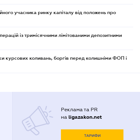
ійного учасника ринку капіталу від положень про
операцій із тримісячними лімітованими депозитними
ки курсових коливань, боргів перед колишніми ФОП і
Реклама та PR
ligazakon.net
на
ТАРИФИ