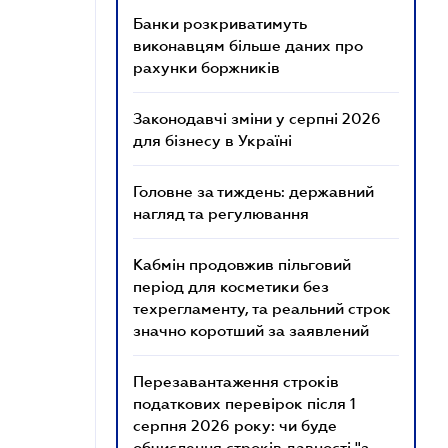
Банки розкриватимуть
виконавцям більше даних про
рахунки боржників
Законодавчі зміни у серпні 2026
для бізнесу в Україні
Головне за тиждень: державний
нагляд та регулювання
Кабмін продовжив пільговий
період для косметики без
техрегламенту, та реальний строк
значно коротший за заявлений
Перезавантаження строків
податкових перевірок після 1
серпня 2026 року: чи буде
обчислення строків давності "з