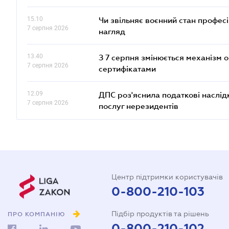
15.10
Чи звільняє воєнний стан профес
7 серпня 2026
нагляд
13.40
З 7 серпня змінюється механізм 
7 серпня 2026
сертифікатами
12.09
ДПС роз'яснила податкові наслід
7 серпня 2026
послуг нерезидентів
Центр підтримки користувачів
0-800-210-103
Підбір продуктів та рішень
ПРО КОМПАНІЮ
0-800-210-102