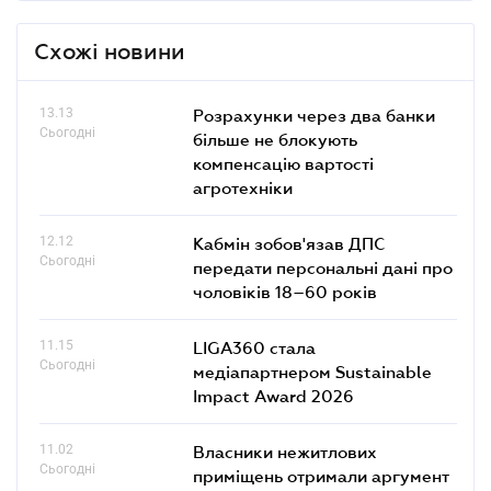
Схожі новини
13.13
Розрахунки через два банки
Сьогодні
більше не блокують
компенсацію вартості
агротехніки
12.12
Кабмін зобов'язав ДПС
Сьогодні
передати персональні дані про
чоловіків 18–60 років
11.15
LIGA360 стала
Сьогодні
медіапартнером Sustainable
Impact Award 2026
11.02
Власники нежитлових
Сьогодні
приміщень отримали аргумент