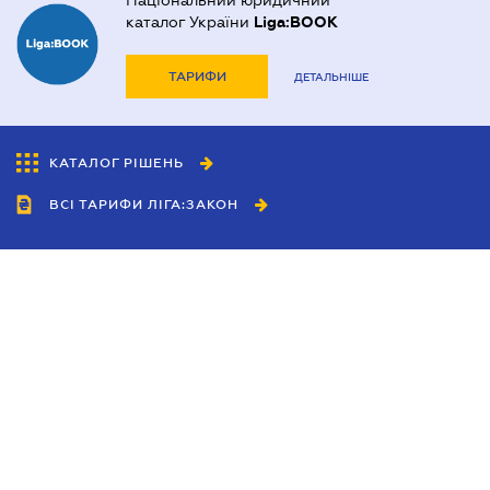
Національний юридичний
каталог України
Liga:BOOK
ТАРИФИ
ДЕТАЛЬНІШЕ
КАТАЛОГ РІШЕНЬ
ВСІ ТАРИФИ ЛІГА:ЗАКОН
Співробітництво
Агенти
Дилери
Політика конфіденційності
Умови використання сайту
Реклама
Блог