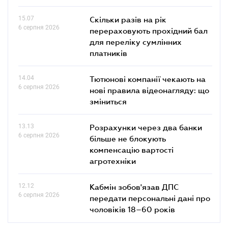
15.07
Скільки разів на рік
6 серпня 2026
перераховують прохідний бал
для переліку сумлінних
платників
14.04
Тютюнові компанії чекають на
6 серпня 2026
нові правила відеонагляду: що
зміниться
13.13
Розрахунки через два банки
6 серпня 2026
більше не блокують
компенсацію вартості
агротехніки
12.12
Кабмін зобов'язав ДПС
6 серпня 2026
передати персональні дані про
чоловіків 18–60 років