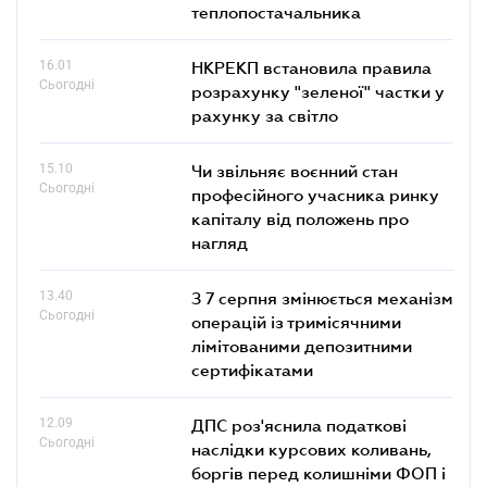
теплопостачальника
16.01
НКРЕКП встановила правила
Сьогодні
розрахунку "зеленої" частки у
рахунку за світло
15.10
Чи звільняє воєнний стан
Сьогодні
професійного учасника ринку
капіталу від положень про
нагляд
13.40
З 7 серпня змінюється механізм
Сьогодні
операцій із тримісячними
лімітованими депозитними
сертифікатами
12.09
ДПС роз'яснила податкові
Сьогодні
наслідки курсових коливань,
боргів перед колишніми ФОП і