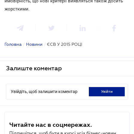
ймовірність, що нові критерії виявляться також досить
жорсткими.
Головна
/
Новини
/
ЄСВ У 2015 РОЦІ
Залиште коментар
Увійдіть, щоб залишити коментар
увійти
Читайте нас в соцмережах.
Підпишіться, щоб бути в курсі усіх бізнес-новин.