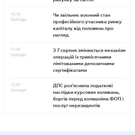
15.10
Чи звільняє воєнний стан
Сьогодні
професійного учасника ринку
капіталу від положень про
нагляд
13.40
З 7 серпня змінюється механізм
Сьогодні
операцій із тримісячними
лімітованими депозитними
сертифікатами
12.09
ДПС роз'яснила податкові
Сьогодні
наслідки курсових коливань,
боргів перед колишніми ФОП і
послуг нерезидентів