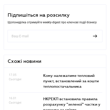
Підпишіться на розсилку
Щопонеділка отримуйте weekly-digest про ключові події бізнесу
Схожі новини
17.05
Кому належатиме тепловий
Сьогодні
пункт, встановлений за кошти
теплопостачальника
16.01
НКРЕКП встановила правила
Сьогодні
розрахунку "зеленої" частки у
рахунку за світло