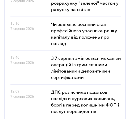
7 серпня 2026
розрахунку "зеленої" частки у
рахунку за світло
15.10
Чи звільняє воєнний стан
7 серпня 2026
професійного учасника ринку
капіталу від положень про
нагляд
13.40
З 7 серпня змінюється механізм
7 серпня 2026
операцій із тримісячними
лімітованими депозитними
сертифікатами
12.09
ДПС роз'яснила податкові
7 серпня 2026
наслідки курсових коливань,
боргів перед колишніми ФОП і
послуг нерезидентів