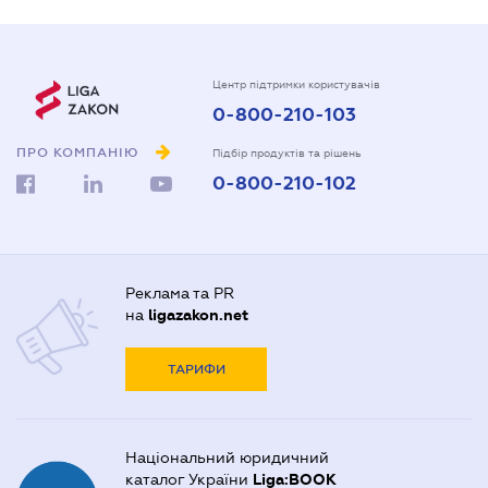
Центр підтримки користувачів
0-800-210-103
ПРО КОМПАНІЮ
Підбір продуктів та рішень
0-800-210-102
Реклама та PR
на
ligazakon.net
ТАРИФИ
Національний юридичний
каталог України
Liga:BOOK