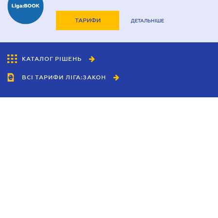
ТАРИФИ
ДЕТАЛЬНІШЕ
КАТАЛОГ РІШЕНЬ
ВСІ ТАРИФИ ЛІГА:ЗАКОН
Співробітництво
Агенти
Дилери
Політика конфіденційності
Умови використання сайту
Реклама
Блог
Новини компанії