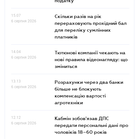
податку
15.07
Скільки разів на рік
6 серпня 2026
перераховують прохідний бал
для переліку сумлінних
платників
14.04
Тютюнові компанії чекають на
6 серпня 2026
нові правила відеонагляду: що
зміниться
13.13
Розрахунки через два банки
6 серпня 2026
більше не блокують
компенсацію вартості
агротехніки
12.12
Кабмін зобов'язав ДПС
6 серпня 2026
передати персональні дані про
чоловіків 18–60 років