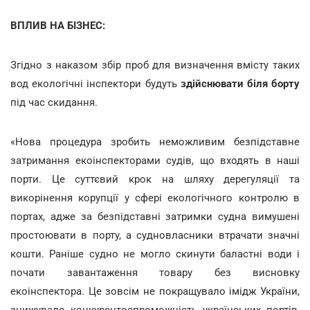
ВПЛИВ НА БІЗНЕС:
Згідно з наказом збір проб для визначення вмісту таких
вод екологічні інспектори будуть
здійснювати біля борту
під час скидання.
«Нова процедура зробить неможливим безпідставне
затримання екоінспекторами судів, що входять в наші
порти. Це суттєвий крок на шляху дерегуляції та
викорінення корупції у сфері екологічного контролю в
портах, адже за безпідставні затримки судна вимушені
простоювати в порту, а судновласники втрачати значні
кошти. Раніше судно не могло скинути баластні води і
почати завантаження товару без висновку
екоінспектора. Це зовсім не покращувало імідж України,
знижувало конкурентоспроможність українських портів,