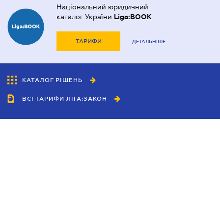
Національний юридичний
каталог України
Liga:BOOK
ТАРИФИ
ДЕТАЛЬНІШЕ
КАТАЛОГ РІШЕНЬ
ВСІ ТАРИФИ ЛІГА:ЗАКОН
Співробітництво
Агенти
Дилери
Політика конфіденційності
Умови використання сайту
Реклама
Блог