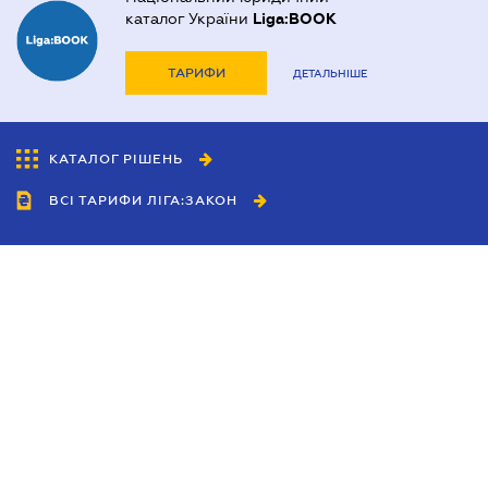
каталог України
Liga:BOOK
ТАРИФИ
ДЕТАЛЬНІШЕ
КАТАЛОГ РІШЕНЬ
ВСІ ТАРИФИ ЛІГА:ЗАКОН
Співробітництво
Агенти
Дилери
Політика конфіденційності
Умови використання сайту
Реклама
Блог