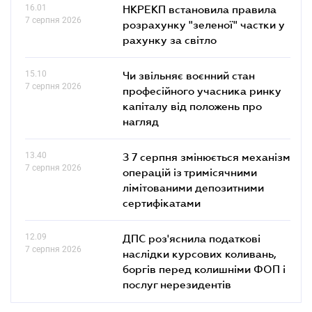
16.01
НКРЕКП встановила правила
7 серпня 2026
розрахунку "зеленої" частки у
рахунку за світло
15.10
Чи звільняє воєнний стан
7 серпня 2026
професійного учасника ринку
капіталу від положень про
нагляд
13.40
З 7 серпня змінюється механізм
7 серпня 2026
операцій із тримісячними
лімітованими депозитними
сертифікатами
12.09
ДПС роз'яснила податкові
7 серпня 2026
наслідки курсових коливань,
боргів перед колишніми ФОП і
послуг нерезидентів