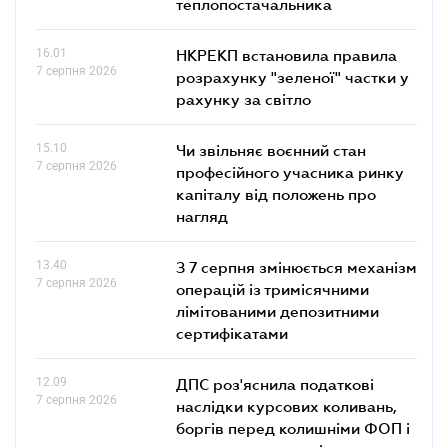
теплопостачальника
16.01
НКРЕКП встановила правила
7 серпня 2026
розрахунку "зеленої" частки у
рахунку за світло
15.10
Чи звільняє воєнний стан
7 серпня 2026
професійного учасника ринку
капіталу від положень про
нагляд
13.40
З 7 серпня змінюється механізм
7 серпня 2026
операцій із тримісячними
лімітованими депозитними
сертифікатами
12.09
ДПС роз'яснила податкові
7 серпня 2026
наслідки курсових коливань,
боргів перед колишніми ФОП і