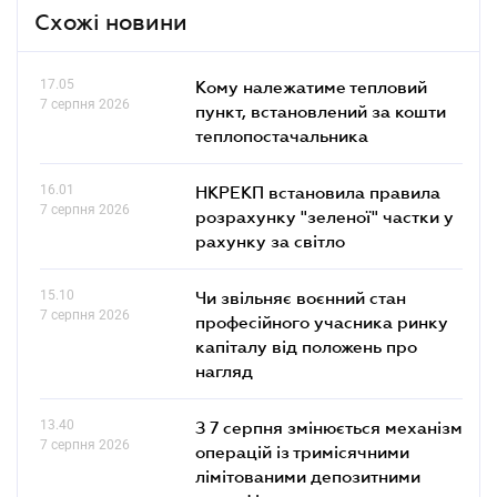
Схожі новини
17.05
Кому належатиме тепловий
7 серпня 2026
пункт, встановлений за кошти
теплопостачальника
16.01
НКРЕКП встановила правила
7 серпня 2026
розрахунку "зеленої" частки у
рахунку за світло
15.10
Чи звільняє воєнний стан
7 серпня 2026
професійного учасника ринку
капіталу від положень про
нагляд
13.40
З 7 серпня змінюється механізм
7 серпня 2026
операцій із тримісячними
лімітованими депозитними