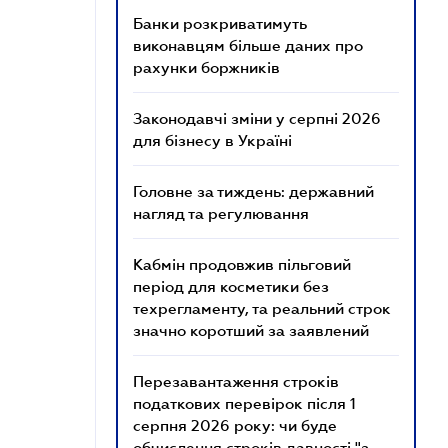
Банки розкриватимуть
виконавцям більше даних про
рахунки боржників
Законодавчі зміни у серпні 2026
для бізнесу в Україні
Головне за тиждень: державний
нагляд та регулювання
Кабмін продовжив пільговий
період для косметики без
техрегламенту, та реальний строк
значно коротший за заявлений
Перезавантаження строків
податкових перевірок після 1
серпня 2026 року: чи буде
обчислення строків давності "з