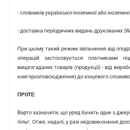
- словників українсько-іноземної або іноземно
- доставка періодичних видань друкованих З
При цьому такий режим звільнення від опод
операцій застосовується платниками под
вищезгаданих товарів (продукції) - від виробни
книгорозповсюдження) до кінцевого спожива
ПРОТЕ:
Варто зазначити, що уряд бачить одне з дже
пільг. Отже, надалі, у разі недовиконання до