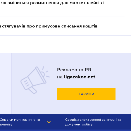
 як зміниться розмитнення для маркетплейсів і
 стягувачів про примусове списання коштів
Реклама та PR
ligazakon.net
на
ТАРИФИ
Сервіси моніторингу та
Сервіси електронної звітності та
аналізу
документообігу