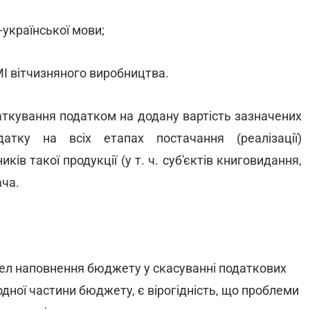
-української мови;
МІ вітчизняного виробництва.
аткування податком на додану вартість зазначених
атку на всіх етапах постачання (реалізації)
ків такої продукції (у т. ч. суб'єктів книговидання,
ча.
рел наповнення бюджету у скасуванні податкових
ходної частини бюджету, є вірогідність, що проблеми