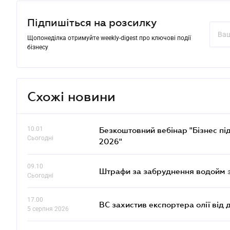
Підпишіться на розсилку
Щопонеділка отримуйте weekly-digest про ключові події
бізнесу
Схожі новини
10.01
Безкоштовний вебінар "Бізнес під
Сьогодні
2026"
09.10
Штрафи за забруднення водойм зр
Сьогодні
17.00
ВС захистив експортера олії від
5 серпня 2026