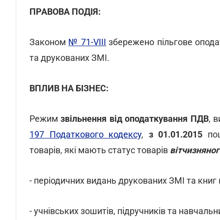
ПРАВОВА ПОДІЯ:
Законом
№ 71-VIII
збережено пільгове оподат
та друкованих ЗМІ.
ВПЛИВ НА БІЗНЕС:
Режим
звільнення від оподаткування ПДВ
, 
197 Податкового кодексу
,
з 01.01.2015
пош
товарів, які мають статус товарів
вітчизняно
- періодичних видань друкованих ЗМІ та книг 
- учнівських зошитів, підручників та навчальн