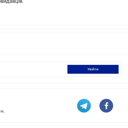
овидавців.
увійти
н.