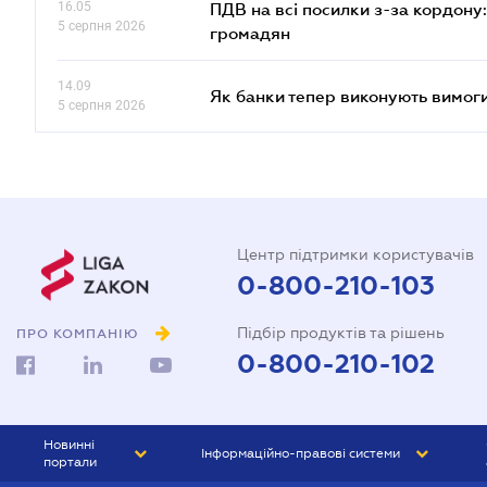
16.05
ПДВ на всі посилки з-за кордону:
5 серпня 2026
громадян
14.09
Як банки тепер виконують вимоги
5 серпня 2026
Центр підтримки користувачів
0-800-210-103
Підбір продуктів та рішень
ПРО КОМПАНІЮ
0-800-210-102
Новинні
Інформаційно-правові системи
портали