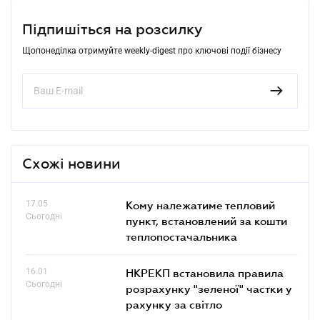
Підпишіться на розсилку
Щопонеділка отримуйте weekly-digest про ключові події бізнесу
Схожі новини
17.05
Кому належатиме тепловий
Сьогодні
пункт, встановлений за кошти
теплопостачальника
16.01
НКРЕКП встановила правила
Сьогодні
розрахунку "зеленої" частки у
рахунку за світло