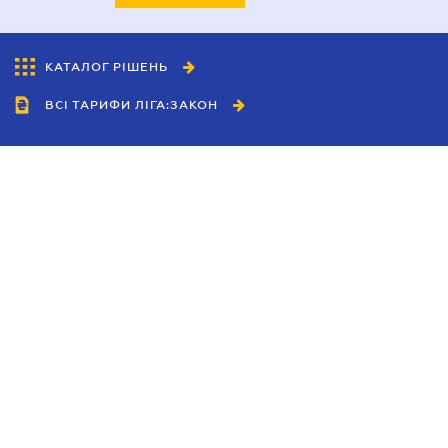
КАТАЛОГ РІШЕНЬ
ВСІ ТАРИФИ ЛІГА:ЗАКОН
Співробітництво
Агенти
Дилери
Політика конфіденційності
Умови використання сайту
Реклама
Блог
Новини компанії
Керівництва
Каталоги компаній