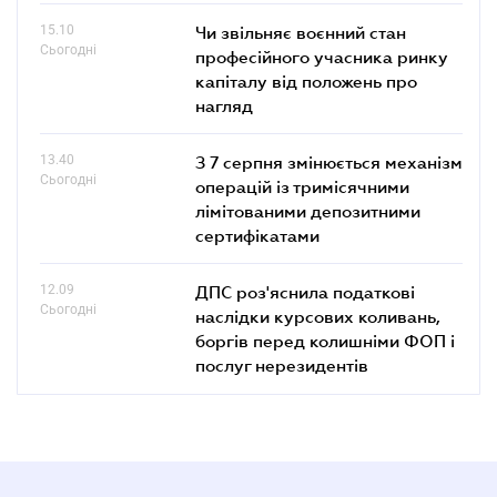
15.10
Чи звільняє воєнний стан
Сьогодні
професійного учасника ринку
капіталу від положень про
нагляд
13.40
З 7 серпня змінюється механізм
Сьогодні
операцій із тримісячними
лімітованими депозитними
сертифікатами
12.09
ДПС роз'яснила податкові
Сьогодні
наслідки курсових коливань,
боргів перед колишніми ФОП і
послуг нерезидентів