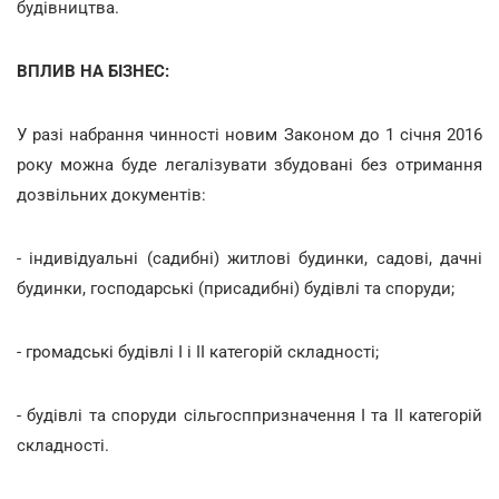
будівництва.
ВПЛИВ НА БІЗНЕС:
У разі набрання чинності новим Законом до 1 січня 2016
року можна буде легалізувати збудовані без отримання
дозвільних документів:
- індивідуальні (садибні) житлові будинки, садові, дачні
будинки, господарські (присадибні) будівлі та споруди;
- громадські будівлі I і II категорій складності;
- будівлі та споруди сільгосппризначення I та II категорій
складності.