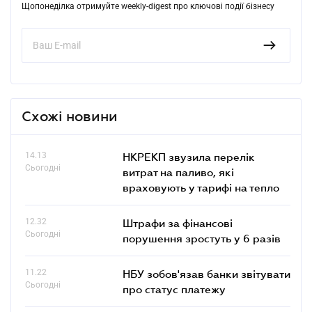
Щопонеділка отримуйте weekly-digest про ключові події бізнесу
Схожі новини
14.13
НКРЕКП звузила перелік
Сьогодні
витрат на паливо, які
враховують у тарифі на тепло
12.32
Штрафи за фінансові
Сьогодні
порушення зростуть у 6 разів
11.22
НБУ зобов'язав банки звітувати
Сьогодні
про статус платежу