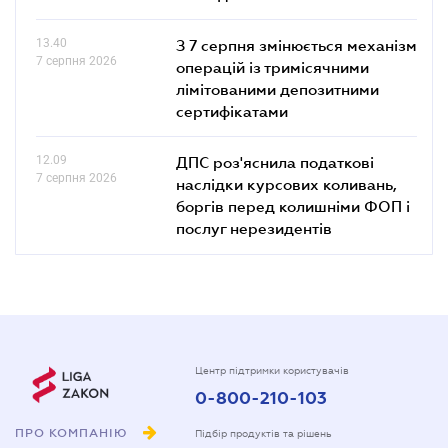
13.40
З 7 серпня змінюється механізм
7 серпня 2026
операцій із тримісячними
лімітованими депозитними
сертифікатами
12.09
ДПС роз'яснила податкові
7 серпня 2026
наслідки курсових коливань,
боргів перед колишніми ФОП і
послуг нерезидентів
Центр підтримки користувачів
0-800-210-103
ПРО КОМПАНІЮ
Підбір продуктів та рішень