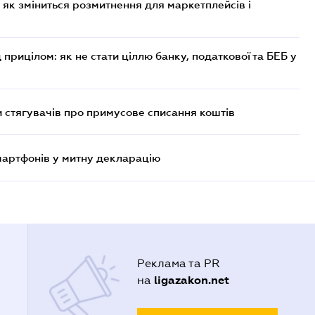
 як зміниться розмитнення для маркетплейсів і
 прицілом: як не стати ціллю банку, податкової та БЕБ у
 стягувачів про примусове списання коштів
смартфонів у митну декларацію
Реклама та PR
ligazakon.net
на