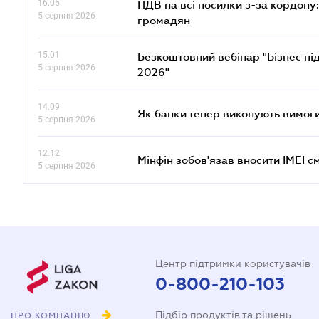
16.05
ПДВ на всі посилки з-за кордону:
5 серпня 2026
громадян
15.01
Безкоштовний вебінар "Бізнес під
5 серпня 2026
2026"
14.09
Як банки тепер виконують вимоги
5 серпня 2026
12.12
Мінфін зобов'язав вносити IMEI 
5 серпня 2026
Центр підтримки користувачів
0-800-210-103
Підбір продуктів та рішень
ПРО КОМПАНІЮ