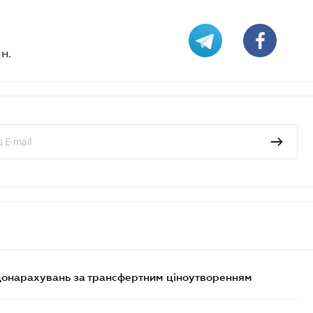
н.
 донарахувань за трансфертним ціноутворенням