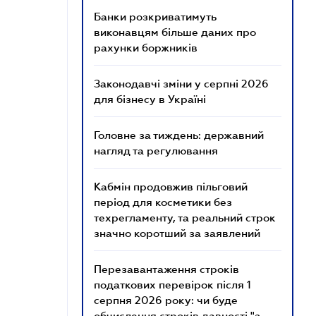
Банки розкриватимуть
виконавцям більше даних про
рахунки боржників
Законодавчі зміни у серпні 2026
для бізнесу в Україні
Головне за тиждень: державний
нагляд та регулювання
Кабмін продовжив пільговий
період для косметики без
техрегламенту, та реальний строк
значно коротший за заявлений
Перезавантаження строків
податкових перевірок після 1
серпня 2026 року: чи буде
обчислення строків давності "з