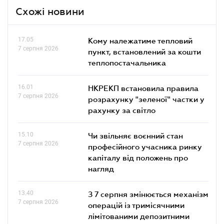
Схожі новини
17.05
Кому належатиме тепловий
7 серпня 2026
пункт, встановлений за кошти
теплопостачальника
16.01
НКРЕКП встановила правила
7 серпня 2026
розрахунку "зеленої" частки у
рахунку за світло
15.10
Чи звільняє воєнний стан
7 серпня 2026
професійного учасника ринку
капіталу від положень про
нагляд
13.40
З 7 серпня змінюється механізм
7 серпня 2026
операцій із тримісячними
лімітованими депозитними