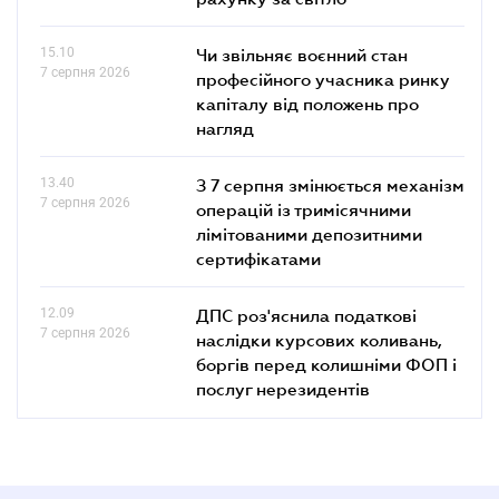
15.10
Чи звільняє воєнний стан
7 серпня 2026
професійного учасника ринку
капіталу від положень про
нагляд
13.40
З 7 серпня змінюється механізм
7 серпня 2026
операцій із тримісячними
лімітованими депозитними
сертифікатами
12.09
ДПС роз'яснила податкові
7 серпня 2026
наслідки курсових коливань,
боргів перед колишніми ФОП і
послуг нерезидентів