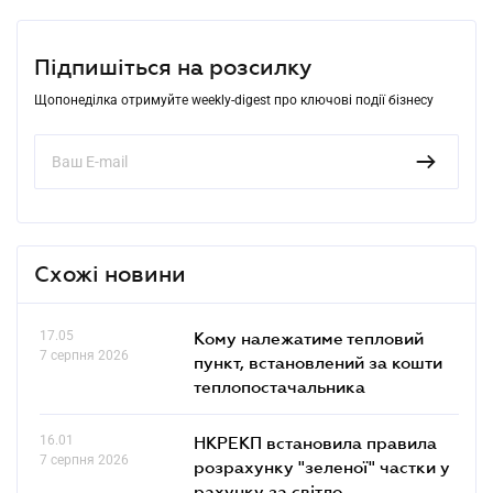
Підпишіться на розсилку
Щопонеділка отримуйте weekly-digest про ключові події бізнесу
Схожі новини
17.05
Кому належатиме тепловий
7 серпня 2026
пункт, встановлений за кошти
теплопостачальника
16.01
НКРЕКП встановила правила
7 серпня 2026
розрахунку "зеленої" частки у
рахунку за світло