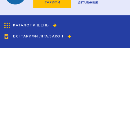
ТАРИФИ
ДЕТАЛЬНІШЕ
КАТАЛОГ РІШЕНЬ
ВСІ ТАРИФИ ЛІГА:ЗАКОН
Співробітництво
Агенти
Дилери
Політика конфіденційності
Умови використання сайту
Реклама
Блог
Новини компанії
Керівництва