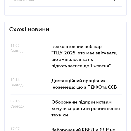
Схожі новини
11.05
Безкоштовний вебінар
Сьогодні
"ТЦУ-2025: хто має звітувати,
що змінилося та як
підготуватися до 1 жовтня"
10.14
Дистанційний працівник-
Сьогодні
іноземець: що з ПДФОта ЄСВ
09.15
Оборонним підприємствам
Сьогодні
хочуть спростити розмитнення
техніки
17.07
Заборонений КВЕД у ЄДР не