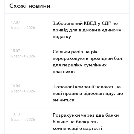
Схожі новини
17.07
Заборонений КВЕД у ЄДР не
6 серпня 2026
привід для відмови в єдиному
податку
15.07
Скільки разів на рік
6 серпня 2026
перераховують прохідний бал
для переліку сумлінних
платників
14.04
Тютюнові компанії чекають на
6 серпня 2026
нові правила відеонагляду: що
зміниться
13.13
Розрахунки через два банки
6 серпня 2026
більше не блокують
компенсацію вартості