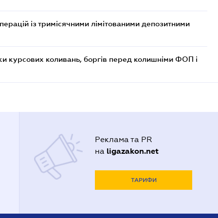
операцій із тримісячними лімітованими депозитними
ки курсових коливань, боргів перед колишніми ФОП і
Реклама та PR
ligazakon.net
на
ТАРИФИ