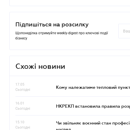
Підпишіться на розсилку
Щопонеділка отримуйте weekly-digest про ключові події
бізнесу
Схожі новини
17.05
Кому належатиме тепловий пункт
Сьогодні
16.01
НКРЕКП встановила правила розра
Сьогодні
15.10
Чи звільняє воєнний стан профес
Сьогодні
нагляд