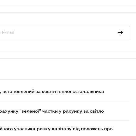
, встановлений за кошти теплопостачальника
хунку "зеленої" частки у рахунку за світло
ійного учасника ринку капіталу від положень про