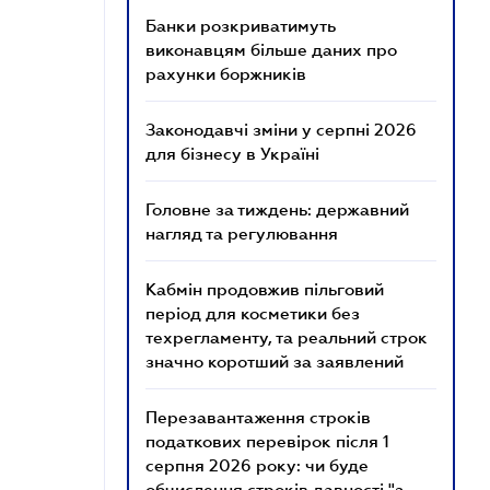
Банки розкриватимуть
виконавцям більше даних про
рахунки боржників
Законодавчі зміни у серпні 2026
для бізнесу в Україні
Головне за тиждень: державний
нагляд та регулювання
Кабмін продовжив пільговий
період для косметики без
техрегламенту, та реальний строк
значно коротший за заявлений
Перезавантаження строків
податкових перевірок після 1
серпня 2026 року: чи буде
обчислення строків давності "з