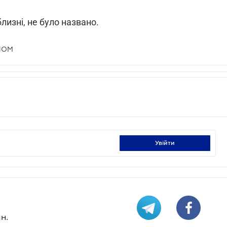
лизні, не було названо.
НОМ
увійти
н.