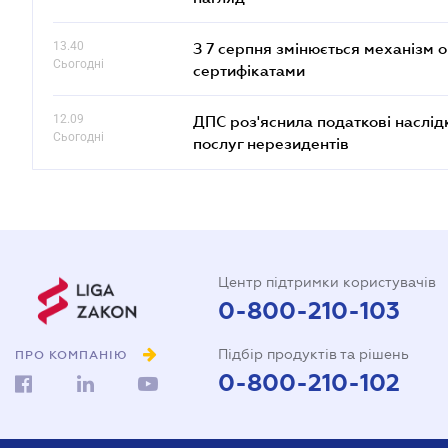
13.40
З 7 серпня змінюється механізм 
Сьогодні
сертифікатами
12.09
ДПС роз'яснила податкові наслід
Сьогодні
послуг нерезидентів
Центр підтримки користувачів
0-800-210-103
Підбір продуктів та рішень
ПРО КОМПАНІЮ
0-800-210-102