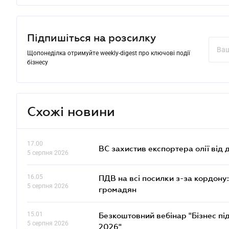
Підпишіться на розсилку
Щопонеділка отримуйте weekly-digest про ключові події
бізнесу
Схожі новини
17.00
ВС захистив експортера олії від
5 серпня 2026
16.05
ПДВ на всі посилки з-за кордону:
5 серпня 2026
громадян
15.01
Безкоштовний вебінар "Бізнес під
5 серпня 2026
2026"