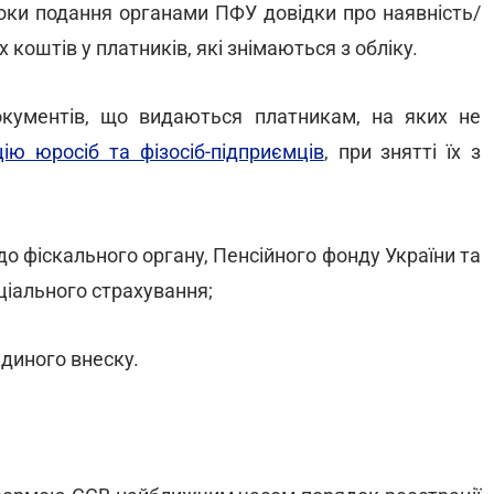
оки подання органами ПФУ довідки про наявність/
 коштів у платників, які знімаються з обліку.
окументів, що видаються платникам, на яких не
ію юросіб та фізосіб-підприємців
, при знятті їх з
до фіскального органу, Пенсійного фонду України та
іального страхування;
єдиного внеску.