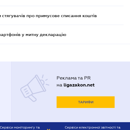
 стягувачів про примусове списання коштів
смартфонів у митну декларацію
Реклама та PR
ligazakon.net
на
ТАРИФИ
Сервіси моніторингу та
Сервіси електронної звітності та