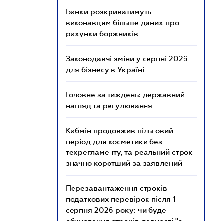
Банки розкриватимуть
виконавцям більше даних про
рахунки боржників
Законодавчі зміни у серпні 2026
для бізнесу в Україні
Головне за тиждень: державний
нагляд та регулювання
Кабмін продовжив пільговий
період для косметики без
техрегламенту, та реальний строк
значно коротший за заявлений
Перезавантаження строків
податкових перевірок після 1
серпня 2026 року: чи буде
обчислення строків давності "з