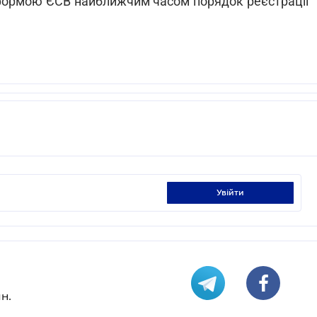
реформою ЄСВ найближчим часом порядок реєстрації
увійти
н.