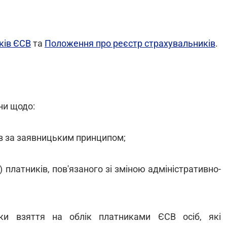
ків ЄСВ
та
Положення про реєстр страхувальників
.
ни щодо:
ів за заявницьким принципом;
 платників, пов'язаного зі зміною адміністративно-
и взяття на облік платниками ЄСВ осіб, які