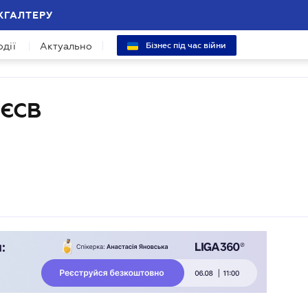
ХГАЛТЕРУ
одії
Актуально
Бізнес під час війни
 ЄСВ