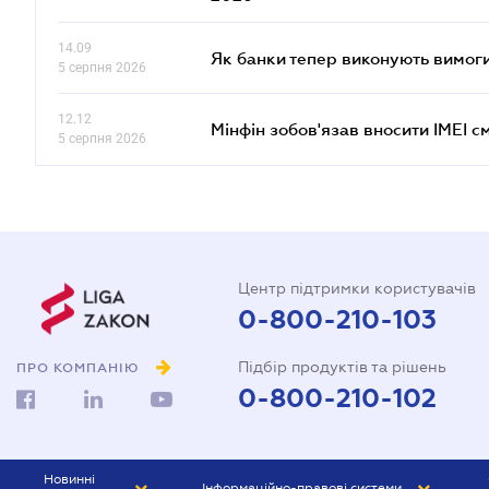
14.09
Як банки тепер виконують вимоги
5 серпня 2026
12.12
Мінфін зобов'язав вносити IMEI 
5 серпня 2026
Центр підтримки користувачів
0-800-210-103
Підбір продуктів та рішень
ПРО КОМПАНІЮ
0-800-210-102
Новинні
Інформаційно-правові системи