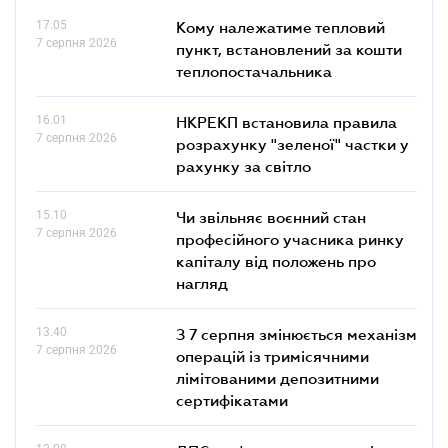
17.05
Кому належатиме тепловий
7 серпня 2026
пункт, встановлений за кошти
теплопостачальника
16.01
НКРЕКП встановила правила
7 серпня 2026
розрахунку "зеленої" частки у
рахунку за світло
15.10
Чи звільняє воєнний стан
7 серпня 2026
професійного учасника ринку
капіталу від положень про
нагляд
13.40
З 7 серпня змінюється механізм
7 серпня 2026
операцій із тримісячними
лімітованими депозитними
сертифікатами