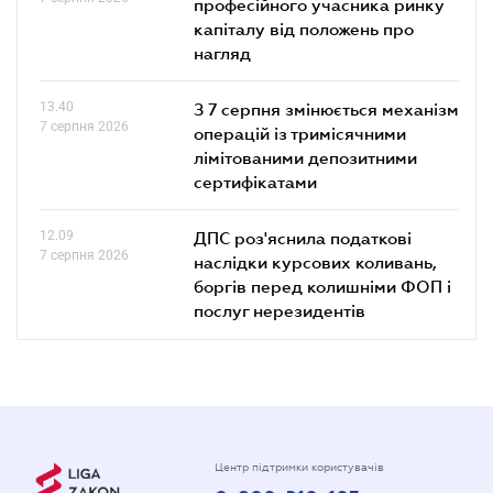
професійного учасника ринку
капіталу від положень про
нагляд
13.40
З 7 серпня змінюється механізм
7 серпня 2026
операцій із тримісячними
лімітованими депозитними
сертифікатами
12.09
ДПС роз'яснила податкові
7 серпня 2026
наслідки курсових коливань,
боргів перед колишніми ФОП і
послуг нерезидентів
Центр підтримки користувачів