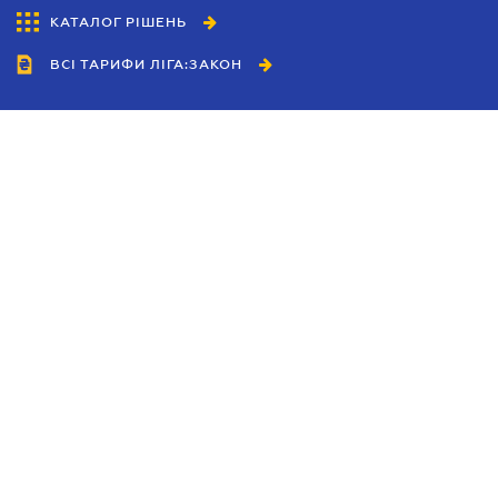
КАТАЛОГ РІШЕНЬ
ВСІ ТАРИФИ ЛІГА:ЗАКОН
Співробітництво
Агенти
Дилери
Політика конфіденційності
Умови використання сайту
Реклама
Блог
Новини компанії
Керівництва
Каталоги компаній
Теми в центрі уваги