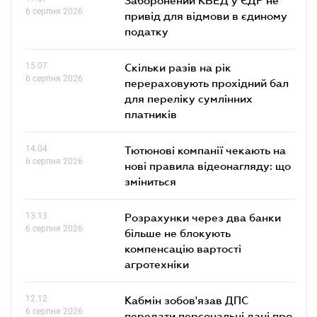
6 серпня 2026
привід для відмови в єдиному
податку
15.07
Скільки разів на рік
6 серпня 2026
перераховують прохідний бал
для переліку сумлінних
платників
14.04
Тютюнові компанії чекають на
6 серпня 2026
нові правила відеонагляду: що
зміниться
13.13
Розрахунки через два банки
6 серпня 2026
більше не блокують
компенсацію вартості
агротехніки
12.12
Кабмін зобов'язав ДПС
6 серпня 2026
передати персональні дані про