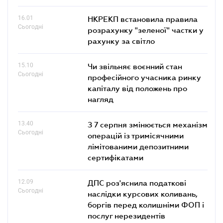
16.01
НКРЕКП встановила правила
Сьогодні
розрахунку "зеленої" частки у
рахунку за світло
15.10
Чи звільняє воєнний стан
Сьогодні
професійного учасника ринку
капіталу від положень про
нагляд
13.40
З 7 серпня змінюється механізм
Сьогодні
операцій із тримісячними
лімітованими депозитними
сертифікатами
12.09
ДПС роз'яснила податкові
Сьогодні
наслідки курсових коливань,
боргів перед колишніми ФОП і
послуг нерезидентів