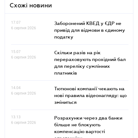
Схожі новини
17.07
Заборонений КВЕД у ЄДР не
6 серпня 2026
привід для відмови в єдиному
податку
15.07
Скільки разів на рік
6 серпня 2026
перераховують прохідний бал
для переліку сумлінних
платників
14.04
Тютюнові компанії чекають на
6 серпня 2026
нові правила відеонагляду: що
зміниться
13.13
Розрахунки через два банки
6 серпня 2026
більше не блокують
компенсацію вартості
агротехніки