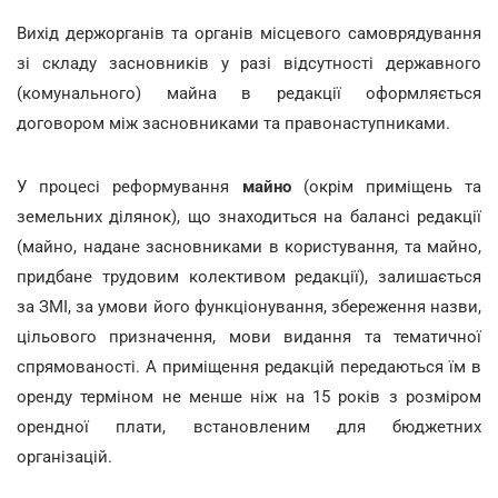
Вихід держорганів та органів місцевого самоврядування
зі складу засновників у разі відсутності державного
(комунального) майна в редакції оформляється
договором між засновниками та правонаступниками.
У процесі реформування
майно
(окрім приміщень та
земельних ділянок), що знаходиться на балансі редакції
(майно, надане засновниками в користування, та майно,
придбане трудовим колективом редакції), залишається
за ЗМІ, за умови його функціонування, збереження назви,
цільового призначення, мови видання та тематичної
спрямованості. А приміщення редакцій передаються їм в
оренду терміном не менше ніж на 15 років з розміром
орендної плати, встановленим для бюджетних
організацій.