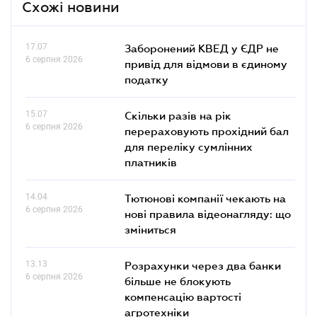
Схожі новини
17.07
Заборонений КВЕД у ЄДР не
6 серпня 2026
привід для відмови в єдиному
податку
15.07
Скільки разів на рік
6 серпня 2026
перераховують прохідний бал
для переліку сумлінних
платників
14.04
Тютюнові компанії чекають на
6 серпня 2026
нові правила відеонагляду: що
зміниться
13.13
Розрахунки через два банки
6 серпня 2026
більше не блокують
компенсацію вартості
агротехніки