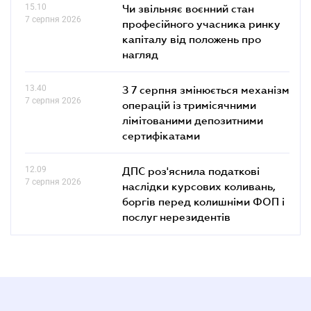
15.10
Чи звільняє воєнний стан
7 серпня 2026
професійного учасника ринку
капіталу від положень про
нагляд
13.40
З 7 серпня змінюється механізм
7 серпня 2026
операцій із тримісячними
лімітованими депозитними
сертифікатами
12.09
ДПС роз'яснила податкові
7 серпня 2026
наслідки курсових коливань,
боргів перед колишніми ФОП і
послуг нерезидентів