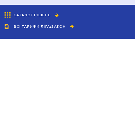
КАТАЛОГ РІШЕНЬ
ВСІ ТАРИФИ ЛІГА:ЗАКОН
Співробітництво
Агенти
Дилери
Політика конфіденційності
Умови використання сайту
Реклама
Блог
Новини компанії
Керівництва
Каталоги компаній