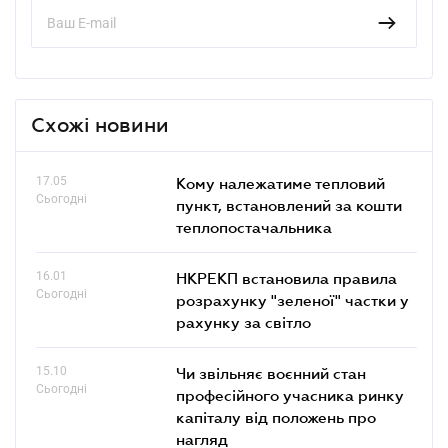
Схожі новини
17.05
Кому належатиме тепловий
Сьогодні
пункт, встановлений за кошти
теплопостачальника
16.01
НКРЕКП встановила правила
Сьогодні
розрахунку "зеленої" частки у
рахунку за світло
15.10
Чи звільняє воєнний стан
Сьогодні
професійного учасника ринку
капіталу від положень про
нагляд