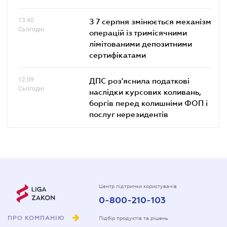
13.40
З 7 серпня змінюється механізм
Сьогодні
операцій із тримісячними
лімітованими депозитними
сертифікатами
12.09
ДПС роз'яснила податкові
Сьогодні
наслідки курсових коливань,
боргів перед колишніми ФОП і
послуг нерезидентів
Центр підтримки користувачів
0-800-210-103
ПРО КОМПАНІЮ
Підбір продуктів та рішень