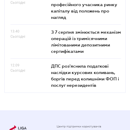
Сьогодні
професійного учасника ринку
капіталу від положень про
нагляд
13.40
З 7 серпня змінюється механізм
Сьогодні
операцій із тримісячними
лімітованими депозитними
сертифікатами
12.09
ДПС роз'яснила податкові
Сьогодні
наслідки курсових коливань,
боргів перед колишніми ФОП і
послуг нерезидентів
Центр підтримки користувачів