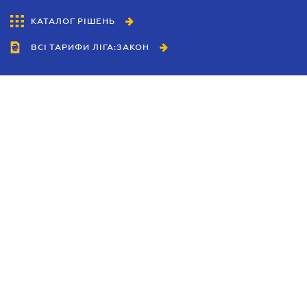
КАТАЛОГ РІШЕНЬ
ВСІ ТАРИФИ ЛІГА:ЗАКОН
Співробітництво
Агенти
Дилери
Політика конфіденційності
Умови використання сайту
Реклама
Блог
Новини компанії
Керівництва
Каталоги компаній
Теми в центрі уваги