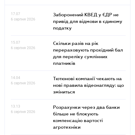
17.07
Заборонений КВЕД у ЄДР не
6 серпня 2026
привід для відмови в єдиному
податку
15.07
Скільки разів на рік
6 серпня 2026
перераховують прохідний бал
для переліку сумлінних
платників
14.04
Тютюнові компанії чекають на
6 серпня 2026
нові правила відеонагляду: що
зміниться
13.13
Розрахунки через два банки
6 серпня 2026
більше не блокують
компенсацію вартості
агротехніки