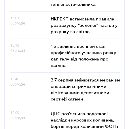
теплопостачальника
16.01
НКРЕКП встановила правила
Сьогодні
розрахунку "зеленої" частки у
рахунку за світло
15.10
Чи звільняє воєнний стан
Сьогодні
професійного учасника ринку
капіталу від положень про
нагляд
13.40
З 7 серпня змінюється механізм
Сьогодні
операцій із тримісячними
лімітованими депозитними
сертифікатами
12.09
ДПС роз'яснила податкові
Сьогодні
наслідки курсових коливань,
боргів перед колишніми ФОП і