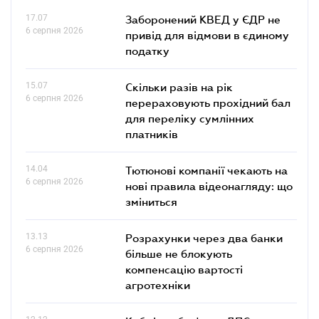
17.07
Заборонений КВЕД у ЄДР не
6 серпня 2026
привід для відмови в єдиному
податку
15.07
Скільки разів на рік
6 серпня 2026
перераховують прохідний бал
для переліку сумлінних
платників
14.04
Тютюнові компанії чекають на
6 серпня 2026
нові правила відеонагляду: що
зміниться
13.13
Розрахунки через два банки
6 серпня 2026
більше не блокують
компенсацію вартості
агротехніки