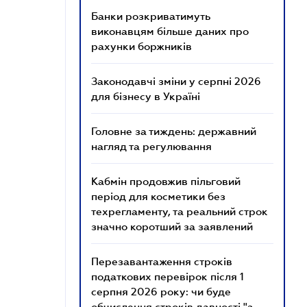
Банки розкриватимуть
виконавцям більше даних про
рахунки боржників
Законодавчі зміни у серпні 2026
для бізнесу в Україні
Головне за тиждень: державний
нагляд та регулювання
Кабмін продовжив пільговий
період для косметики без
техрегламенту, та реальний строк
значно коротший за заявлений
Перезавантаження строків
податкових перевірок після 1
серпня 2026 року: чи буде
обчислення строків давності "з