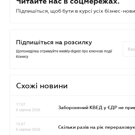
Читайте нас в соцмережах.
Підпишіться, щоб бути в курсі усіх бізнес-нови
Підпишіться на розсилку
Щопонеділка отримуйте weekly-digest про ключові події
бізнесу
Схожі новини
17.07
Заборонений КВЕД у ЄДР не прив
6 серпня 2026
15.07
Скільки разів на рік перерахову
6 серпня 2026