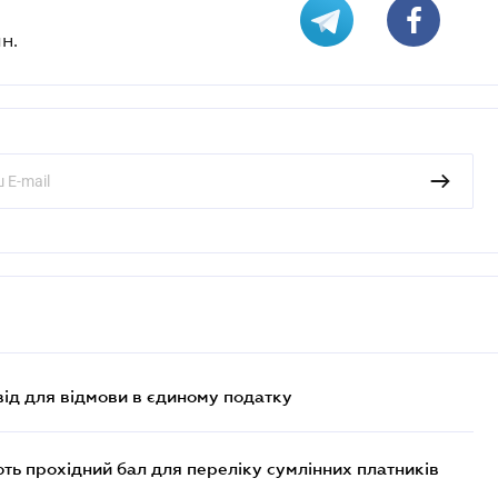
н.
ід для відмови в єдиному податку
ють прохідний бал для переліку сумлінних платників