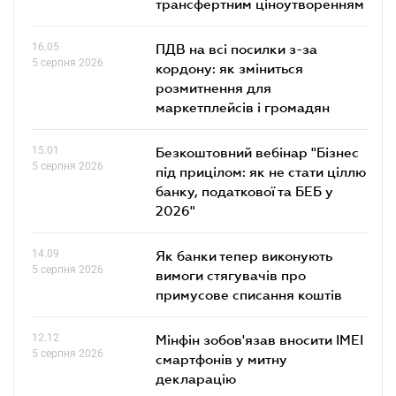
трансфертним ціноутворенням
16.05
ПДВ на всі посилки з-за
5 серпня 2026
кордону: як зміниться
розмитнення для
маркетплейсів і громадян
15.01
Безкоштовний вебінар "Бізнес
5 серпня 2026
під прицілом: як не стати ціллю
банку, податкової та БЕБ у
2026"
14.09
Як банки тепер виконують
5 серпня 2026
вимоги стягувачів про
примусове списання коштів
12.12
Мінфін зобов'язав вносити IMEI
5 серпня 2026
смартфонів у митну
декларацію