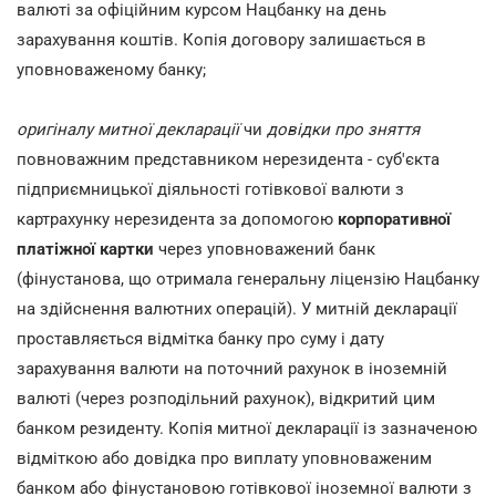
валюті за офіційним курсом Нацбанку на день
зарахування коштів. Копія договору залишається в
уповноваженому банку;
оригіналу митної декларації
чи
довідки про зняття
повноважним представником нерезидента - суб'єкта
підприємницької діяльності готівкової валюти з
картрахунку нерезидента за допомогою
корпоративної
платіжної картки
через уповноважений банк
(фінустанова, що отримала генеральну ліцензію Нацбанку
на здійснення валютних операцій). У митній декларації
проставляється відмітка банку про суму і дату
зарахування валюти на поточний рахунок в іноземній
валюті (через розподільний рахунок), відкритий цим
банком резиденту. Копія митної декларації із зазначеною
відміткою або довідка про виплату уповноваженим
банком або фінустановою готівкової іноземної валюти з