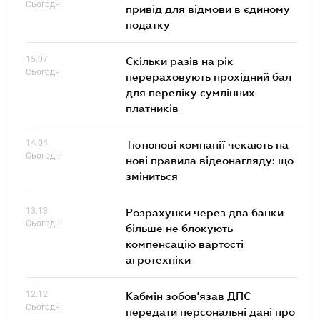
Сьогодні
привід для відмови в єдиному
податку
15.07
Скільки разів на рік
Сьогодні
перераховують прохідний бал
для переліку сумлінних
платників
14.04
Тютюнові компанії чекають на
Сьогодні
нові правила відеонагляду: що
зміниться
13.13
Розрахунки через два банки
Сьогодні
більше не блокують
компенсацію вартості
агротехніки
12.12
Кабмін зобов'язав ДПС
Сьогодні
передати персональні дані про