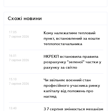
Схожі новини
17.05
Кому належатиме тепловий
7 серпня 2026
пункт, встановлений за кошти
теплопостачальника
16.01
НКРЕКП встановила правила
7 серпня 2026
розрахунку "зеленої" частки у
рахунку за світло
15.10
Чи звільняє воєнний стан
7 серпня 2026
професійного учасника ринку
капіталу від положень про
нагляд
13.40
З 7 серпня змінюється механізм