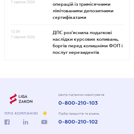
7 серпня 2026
операцій із тримісячними
лімітованими депозитними
сертифікатами
12.09
ДПС роз'яснила податкові
7 серпня 2026
наслідки курсових коливань,
боргів перед колишніми ФОП і
послуг нерезидентів
Центр підтримки користувачів
0-800-210-103
ПРО КОМПАНІЮ
Підбір продуктів та рішень
0-800-210-102