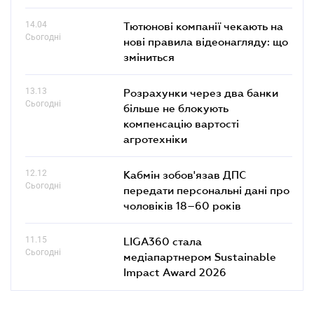
14.04
Тютюнові компанії чекають на
Сьогодні
нові правила відеонагляду: що
зміниться
13.13
Розрахунки через два банки
Сьогодні
більше не блокують
компенсацію вартості
агротехніки
12.12
Кабмін зобов'язав ДПС
Сьогодні
передати персональні дані про
чоловіків 18–60 років
11.15
LIGA360 стала
Сьогодні
медіапартнером Sustainable
Impact Award 2026