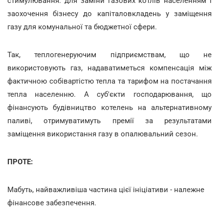
стимулювання: для заміни газових котлів населенням і
заохочення бізнесу до капіталовкладень у заміщення
газу для комунальної та бюджетної сфери.
Так, теплогенеруючим підприємствам, що не
використовують газ, надаватиметься компенсація між
фактичною собівартістю тепла та тарифом на постачання
тепла населенню. А суб'єкти господарювання, що
фінансують будівництво котелень на альтернативному
паливі, отримуватимуть премії за результатами
заміщення використання газу в опалювальний сезон.
ПРОТЕ:
Мабуть, найважливіша частина цієї ініціативи - належне
фінансове забезпечення.