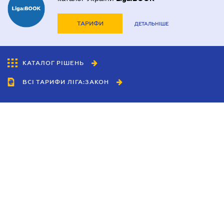
ТАРИФИ
ДЕТАЛЬНІШЕ
КАТАЛОГ РІШЕНЬ
ВСІ ТАРИФИ ЛІГА:ЗАКОН
Співробітництво
Агенти
Дилери
Політика конфіденційності
Умови використання сайту
Реклама
Блог
Новини компанії