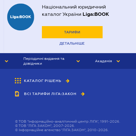
Національний юридичний
Liga:BOOK
каталог України
ТАРИФИ
ДЕТАЛЬНІШЕ
Періодичні видання та
Академія
довідники
ЮРИСТ&ЗАКОН
АКАДЕМІЯ ЛІГА:ЗАКОН
КАТАЛОГ РІШЕНЬ
БУХГАЛТЕР&ЗАКОН
ВСІ ТАРИФИ ЛІГА:ЗАКОН
ВІСНИК МСФЗ
ІНТЕРБУХ
ОСОБИСТИЙ ЕКСПЕРТ
©
ТОВ "інформаційно-аналітичний центр ЛІГА", 1991-2026.
©
ТОВ "ЛІГА ЗАКОН", 2007-2026.
©
Інформаційне агенство "ЛІГА:ЗАКОН", 2010-2026.