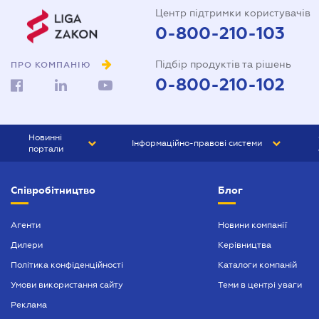
Центр підтримки користувачів
0-800-210-103
Підбір продуктів та рішень
ПРО КОМПАНІЮ
0-800-210-102
Новинні
Інформаційно-правові системи
портали
ЮРЛІГА
Право України
Співробітництво
Блог
БІЗНЕС
ГРАНД
БУХГАЛТЕР.ua
ПРАЙМ
Агенти
Новини компанії
Дилери
Керівництва
БУХГАЛТЕР ПРОФ
Політика конфіденційності
Каталоги компаній
ЮРИСТ ПРОФ
Умови використання сайту
Теми в центрі уваги
ЮРИСТ
Реклама