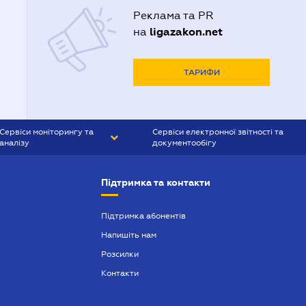
Реклама та PR
ligazakon.net
на
ТАРИФИ
Сервіси моніторингу та
Сервіси електронної звітності та
аналізу
документообігу
CONTR AGENT
Liga:REPORT
Підтримка та контакти
SMS-МАЯК
VERDICTUM
Підтримка абонентів
Напишіть нам
SEMANTRUM
Розсилки
SMS-МАЯК ІПОТЕКА
Контакти