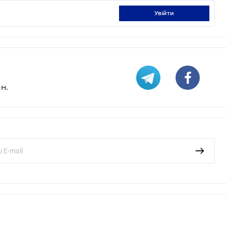
увійти
н.