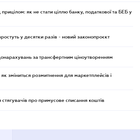
 прицілом: як не стати ціллю банку, податкової та БЕБ у
остуть у десятки разів - новий законопроєкт
 донарахувань за трансфертним ціноутворенням
 як зміниться розмитнення для маркетплейсів і
 стягувачів про примусове списання коштів