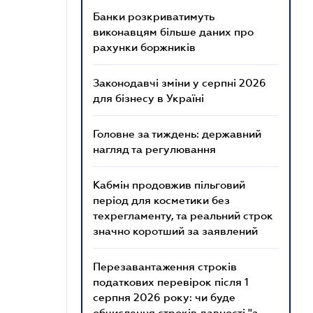
Банки розкриватимуть
виконавцям більше даних про
рахунки боржників
Законодавчі зміни у серпні 2026
для бізнесу в Україні
Головне за тиждень: державний
нагляд та регулювання
Кабмін продовжив пільговий
період для косметики без
техрегламенту, та реальний строк
значно коротший за заявлений
Перезавантаження строків
податкових перевірок після 1
серпня 2026 року: чи буде
обчислення строків давності "з