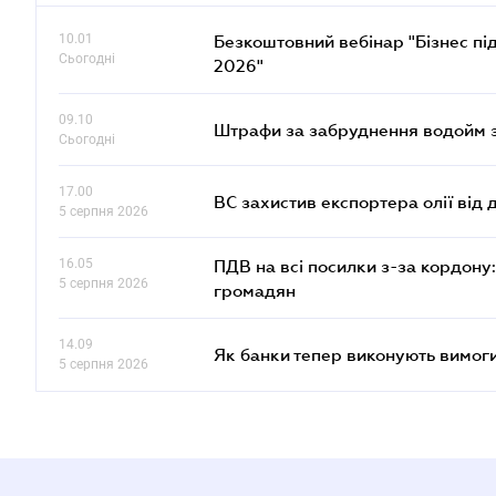
10.01
Безкоштовний вебінар "Бізнес під
Сьогодні
2026"
09.10
Штрафи за забруднення водойм зр
Сьогодні
17.00
ВС захистив експортера олії від
5 серпня 2026
16.05
ПДВ на всі посилки з-за кордону:
5 серпня 2026
громадян
14.09
Як банки тепер виконують вимоги
5 серпня 2026