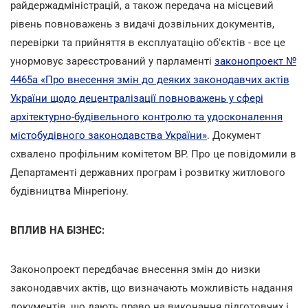
райдержадміністрацій, а також передача на місцевий
рівень повноважень з видачі дозвільних документів,
перевірки та прийняття в експлуатацію об'єктів - все це
унормовує зареєстрований у парламенті
законопроект №
4465а «Про внесення змін до деяких законодавчих актів
України щодо децентралізації повноважень у сфері
архітектурно-будівельного контролю та удосконалення
містобудівного законодавства України»
. Документ
схвалено профільним комітетом ВР. Про це повідомили в
Департаменті державних програм і розвитку житлового
будівництва Мінрегіону.
ВПЛИВ НА БІЗНЕС:
Законопроект передбачає внесення змін до низки
законодавчих актів, що визначають можливість надання
документів, що дають право на виконання підготовчих і