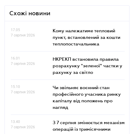
Схожі новини
17.05
Кому належатиме тепловий
7 серпня 2026
пункт, встановлений за кошти
теплопостачальника
16.01
НКРЕКП встановила правила
7 серпня 2026
розрахунку "зеленої" частки у
рахунку за світло
15.10
Чи звільняє воєнний стан
7 серпня 2026
професійного учасника ринку
капіталу від положень про
нагляд
13.40
З 7 серпня змінюється механізм
7 серпня 2026
операцій із тримісячними