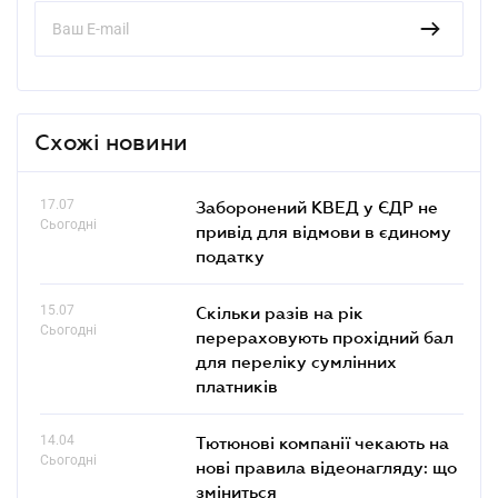
Схожі новини
17.07
Заборонений КВЕД у ЄДР не
Сьогодні
привід для відмови в єдиному
податку
15.07
Скільки разів на рік
Сьогодні
перераховують прохідний бал
для переліку сумлінних
платників
14.04
Тютюнові компанії чекають на
Сьогодні
нові правила відеонагляду: що
зміниться