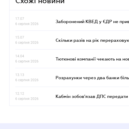
Схожі новини
17.07
Заборонений КВЕД у ЄДР не прив
6 серпня 2026
15.07
Скільки разів на рік перерахову
6 серпня 2026
14.04
Тютюнові компанії чекають на но
6 серпня 2026
13.13
Розрахунки через два банки біль
6 серпня 2026
12.12
Кабмін зобов'язав ДПС передати 
6 серпня 2026