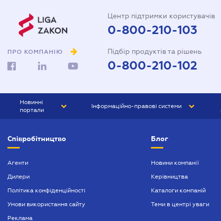
Центр підтримки користувачів
0-800-210-103
Підбір продуктів та рішень
ПРО КОМПАНІЮ
0-800-210-102
Новинні
Інформаційно-правові системи
портали
ЮРЛІГА
Право України
Співробітництво
Блог
БІЗНЕС
ГРАНД
БУХГАЛТЕР.ua
ПРАЙМ
Агенти
Новини компанії
Дилери
Керівництва
БУХГАЛТЕР ПРОФ
Політика конфіденційності
Каталоги компаній
ЮРИСТ ПРОФ
Умови використання сайту
Теми в центрі уваги
ЮРИСТ
Реклама