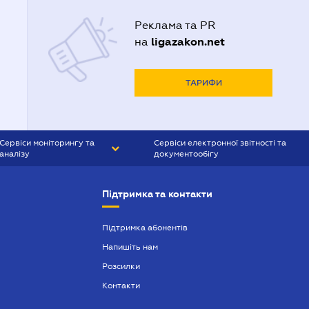
Реклама та PR
ligazakon.net
на
ТАРИФИ
Сервіси моніторингу та
Сервіси електронної звітності та
аналізу
документообігу
CONTR AGENT
Liga:REPORT
Підтримка та контакти
SMS-МАЯК
VERDICTUM
Підтримка абонентів
Напишіть нам
SEMANTRUM
Розсилки
SMS-МАЯК ІПОТЕКА
Контакти