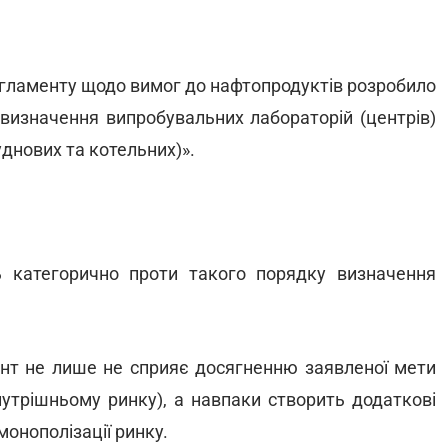
егламенту щодо вимог до нафтопродуктів розробило
визначення випробувальних лабораторій (центрів)
уднових та котельних)».
 категорично проти такого порядку визначення
нт не лише не сприяє досягненню заявленої мети
нутрішньому ринку), а навпаки створить додаткові
онополізації ринку.