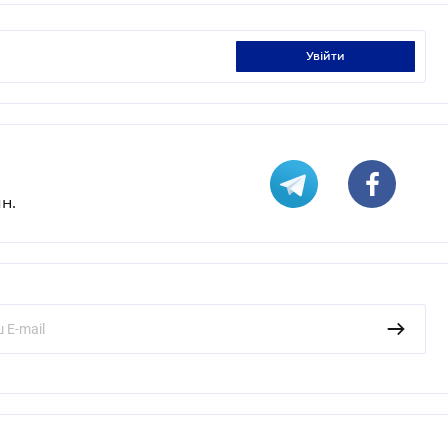
увійти
н.