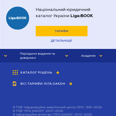
Національний юридичний
Liga:BOOK
каталог України
ТАРИФИ
ДЕТАЛЬНІШЕ
Періодичні видання та
Академія
довідники
ЮРИСТ&ЗАКОН
АКАДЕМІЯ ЛІГА:ЗАКОН
КАТАЛОГ РІШЕНЬ
БУХГАЛТЕР&ЗАКОН
ВСІ ТАРИФИ ЛІГА:ЗАКОН
ВІСНИК МСФЗ
ІНТЕРБУХ
ОСОБИСТИЙ ЕКСПЕРТ
©
ТОВ "інформаційно-аналітичний центр ЛІГА", 1991-2026.
©
ТОВ "ЛІГА ЗАКОН", 2007-2026.
©
Інформаційне агенство "ЛІГА:ЗАКОН", 2010-2026.