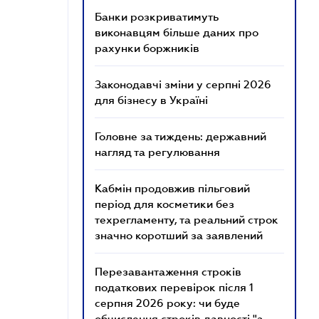
Банки розкриватимуть
виконавцям більше даних про
рахунки боржників
Законодавчі зміни у серпні 2026
для бізнесу в Україні
Головне за тиждень: державний
нагляд та регулювання
Кабмін продовжив пільговий
період для косметики без
техрегламенту, та реальний строк
значно коротший за заявлений
Перезавантаження строків
податкових перевірок після 1
серпня 2026 року: чи буде
обчислення строків давності "з