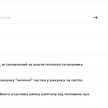
, встановлений за кошти теплопостачальника
хунку "зеленої" частки у рахунку за світло
ійного учасника ринку капіталу від положень про