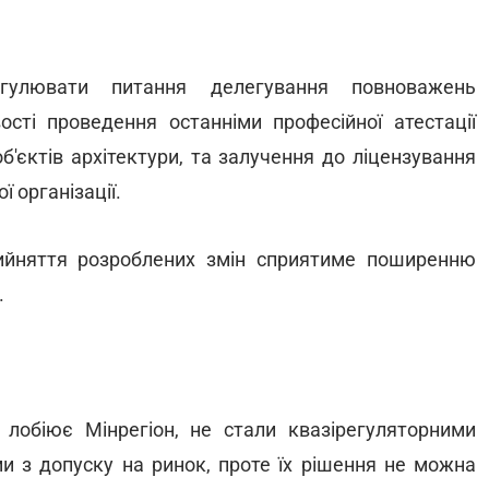
егулювати питання делегування повноважень
сті проведення останніми професійної атестації
об'єктів архітектури, та залучення до ліцензування
ї організації.
рийняття розроблених змін сприятиме поширенню
.
кі лобіює Мінрегіон, не стали квазірегуляторними
и з допуску на ринок, проте їх рішення не можна