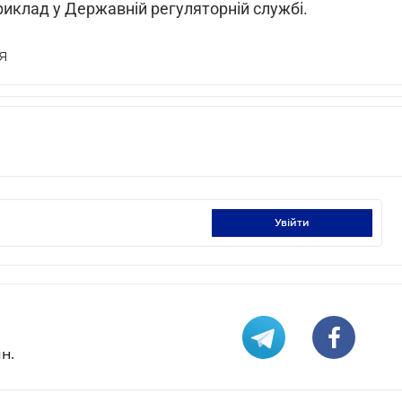
риклад у Державній регуляторній службі.
Я
увійти
н.