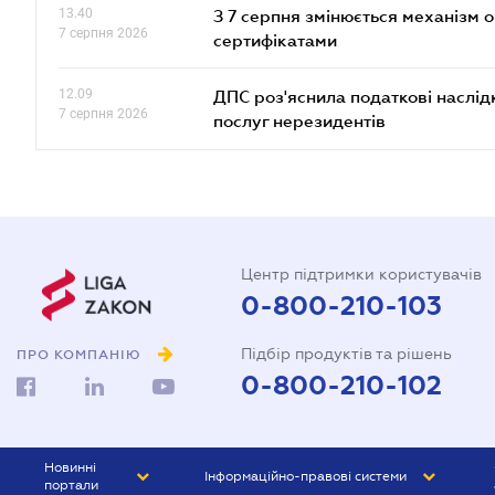
13.40
З 7 серпня змінюється механізм 
7 серпня 2026
сертифікатами
12.09
ДПС роз'яснила податкові наслід
7 серпня 2026
послуг нерезидентів
Центр підтримки користувачів
0-800-210-103
Підбір продуктів та рішень
ПРО КОМПАНІЮ
0-800-210-102
Новинні
Інформаційно-правові системи
портали