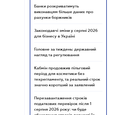
Банки розкриватимуть
виконавцям більше даних про
рахунки боржників
Законодавчі зміни у серпні 2026
для бізнесу в Україні
Головне за тиждень: державний
нагляд та регулювання
Кабмін продовжив пільговий
період для косметики без
техрегламенту, та реальний строк
значно коротший за заявлений
Перезавантаження строків
податкових перевірок після 1
серпня 2026 року: чи буде
обчислення строків давності "з