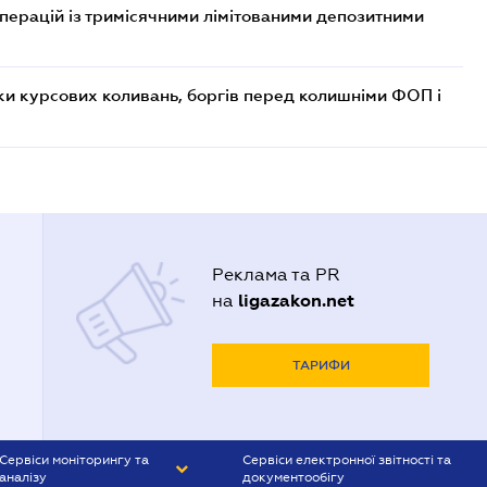
операцій із тримісячними лімітованими депозитними
ки курсових коливань, боргів перед колишніми ФОП і
Реклама та PR
ligazakon.net
на
ТАРИФИ
Сервіси моніторингу та
Сервіси електронної звітності та
аналізу
документообігу