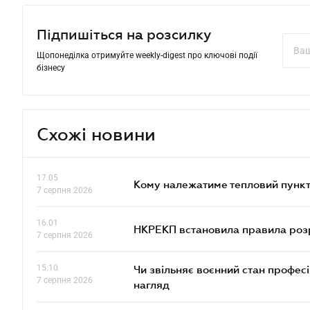
Підпишіться на розсилку
Щопонеділка отримуйте weekly-digest про ключові події
бізнесу
Схожі новини
17.05
Кому належатиме тепловий пункт
7 серпня 2026
16.01
НКРЕКП встановила правила розра
7 серпня 2026
15.10
Чи звільняє воєнний стан профес
7 серпня 2026
нагляд