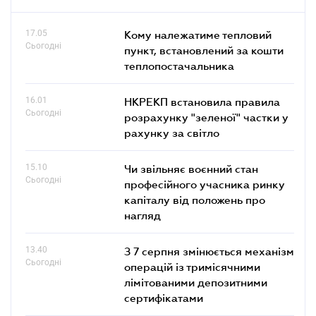
17.05
Кому належатиме тепловий
Сьогодні
пункт, встановлений за кошти
теплопостачальника
16.01
НКРЕКП встановила правила
Сьогодні
розрахунку "зеленої" частки у
рахунку за світло
15.10
Чи звільняє воєнний стан
Сьогодні
професійного учасника ринку
капіталу від положень про
нагляд
13.40
З 7 серпня змінюється механізм
Сьогодні
операцій із тримісячними
лімітованими депозитними
сертифікатами