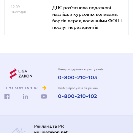
12.09
ДПС роз'яснила податкові
Сьогодні
наслідки курсових коливань,
боргів перед колишніми ФОП і
послуг нерезидентів
Центр підтримки користувачів
0-800-210-103
ПРО КОМПАНІЮ
Підбір продуктів та рішень
0-800-210-102
Реклама та PR
на
ligazakon.net